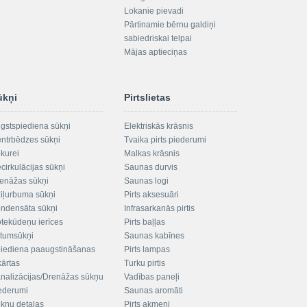
Lokanie pievadi
Pārtinamie bērnu galdiņi
sabiedriskai telpai
Mājas aptieciņas
ūkņi
Pirtslietas
gstspiediena sūkņi
Elektriskās krāsnis
ntrbēdzes sūkņi
Tvaika pirts piederumi
kurei
Malkas krāsnis
cirkulācijas sūkņi
Saunas durvis
enāžas sūkņi
Saunas logi
iļurbuma sūkņi
Pirts aksesuāri
ndensāta sūkņi
Infrasarkanās pirtis
tekūdeņu ierīces
Pirts baļļas
ltumsūkņi
Saunas kabīnes
iediena paaugstināšanas
Pirts lampas
kārtas
Turku pirtis
nalizācijas/Drenāžas sūkņu
Vadības paneļi
ederumi
Saunas aromāti
kņu detaļas
Pirts akmeņi