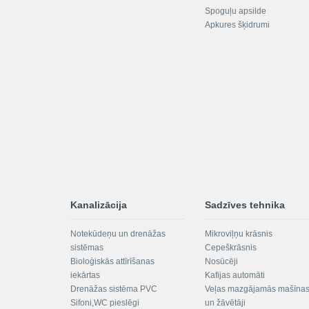
Spoguļu apsilde
Apkures šķidrumi
Kanalizācija
Sadzīves tehnika
Notekūdeņu un drenāžas
Mikroviļņu krāsnis
sistēmas
Cepeškrāsnis
Bioloģiskās attīrīšanas
Nosūcēji
iekārtas
Kafijas automāti
Drenāžas sistēma PVC
Veļas mazgājamās mašīna
Sifoni,WC pieslēgi
un žāvētāji