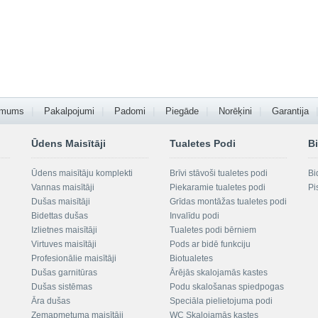
 mums
Pakalpojumi
Padomi
Piegāde
Norēķini
Garantija
Ūdens Maisītāji
Tualetes Podi
Bi
Ūdens maisītāju komplekti
Brīvi stāvoši tualetes podi
Bi
Vannas maisītāji
Piekaramie tualetes podi
Pi
Dušas maisītāji
Grīdas montāžas tualetes podi
Bidettas dušas
Invalīdu podi
Izlietnes maisītāji
Tualetes podi bērniem
Virtuves maisītāji
Pods ar bidē funkciju
Profesionālie maisītāji
Biotualetes
Dušas garnitūras
Ārējās skalojamās kastes
Dušas sistēmas
Podu skalošanas spiedpogas
Āra dušas
Speciāla pielietojuma podi
Zemapmetuma maisītāji
WC Skalojamās kastes