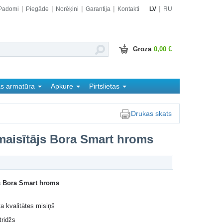
Padomi
Piegāde
Norēķini
Garantija
Kontakti
LV
RU
Grozā
0,00 €
as armatūra
Apkure
Pirtslietas
Drukas skats
 maisītājs Bora Smart hroms
js Bora Smart hroms
ta kvalitātes misiņš
ridžs