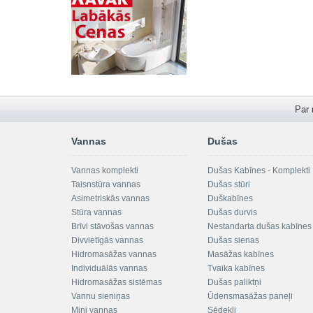
Par
Vannas
Dušas
Vannas komplekti
Dušas Kabīnes - Komplekti
Taisnstūra vannas
Dušas stūri
Asimetriskās vannas
Duškabīnes
Stūra vannas
Dušas durvis
Brīvi stāvošas vannas
Nestandarta dušas kabīnes
Divvietīgās vannas
Dušas sienas
Hidromasāžas vannas
Masāžas kabīnes
Individuālās vannas
Tvaika kabīnes
Hidromasāžas sistēmas
Dušas paliktņi
Vannu sieniņas
Ūdensmasāžas paneļi
Mini vannas
Sēdekļi