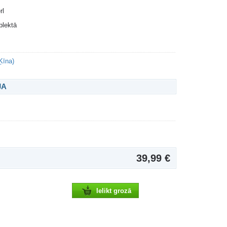
rl
plektā
Ķīna)
JA
39,99 €
Ielikt grozā