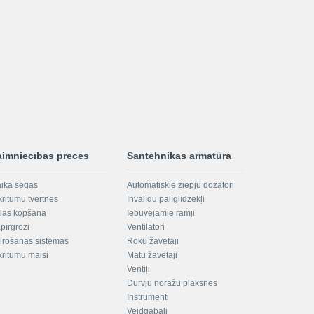
aimniecības preces
Santehnikas armatūra
aika segas
Automātiskie ziepju dozatori
kritumu tvertnes
Invalīdu palīglīdzekļi
ļas kopšana
Iebūvējamie rāmji
pīrgrozi
Ventilatori
irošanas sistēmas
Roku žāvētāji
kritumu maisi
Matu žāvētāji
Ventiļi
Durvju norāžu plāksnes
Instrumenti
Veidgabali