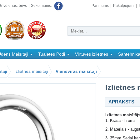
rīvdienās: brīvs
Par mums
Pakalpojumi
Seko mums:
dens Maisītāji
Tualetes Podi
Virtuves izlietnes
Santehnik
tāji
Izlietnes maisītāji
Viensviras maisītāji
Izlietnes
APRAKSTS
Izlietnes maisītā
1. Krāsa - hroms
2. Materiāls - augs
3. 35mm Sedal kart