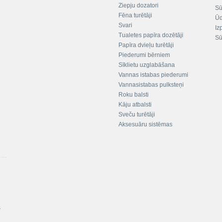
Ziepju dozatori
Sū
Fēna turētāji
Ūd
Svari
Iz
Tualetes papīra dozētāji
Sū
Papīra dvieļu turētāji
Piederumi bērniem
Sīklietu uzglabāšana
Vannas istabas piederumi
Vannasistabas pulksteņi
Roku balsti
Kāju atbalsti
Sveču turētāji
Aksesuāru sistēmas
s