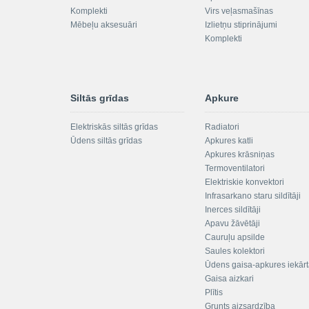
Komplekti
Virs veļasmašīnas
Mēbeļu aksesuāri
Izlietņu stiprinājumi
Komplekti
Siltās grīdas
Apkure
Elektriskās siltās grīdas
Radiatori
Ūdens siltās grīdas
Apkures katli
Apkures krāsniņas
Termoventilatori
Elektriskie konvektori
Infrasarkano staru sildītāji
Inerces sildītāji
Apavu žāvētāji
Cauruļu apsilde
Saules kolektori
Ūdens gaisa-apkures iekār
Gaisa aizkari
Plītis
Grunts aizsardzība