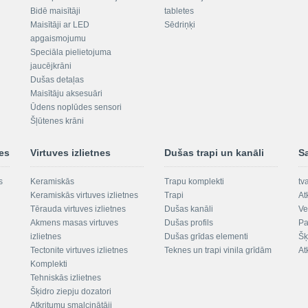
Bidē maisītāji
tabletes
Maisītāji ar LED
Sēdriņķi
apgaismojumu
Speciāla pielietojuma
jaucējkrāni
Dušas detaļas
Maisītāju aksesuāri
Ūdens noplūdes sensori
Šļūtenes krāni
nes
Virtuves izlietnes
Dušas trapi un kanāli
S
s
Keramiskās
Trapu komplekti
tv
Keramiskās virtuves izlietnes
Trapi
At
Tērauda virtuves izlietnes
Dušas kanāli
Ve
Akmens masas virtuves
Dušas profils
Pa
izlietnes
Dušas grīdas elementi
Šķ
Tectonite virtuves izlietnes
Teknes un trapi vinila grīdām
At
Komplekti
Tehniskās izlietnes
Šķidro ziepju dozatori
Atkritumu smalcinātāji