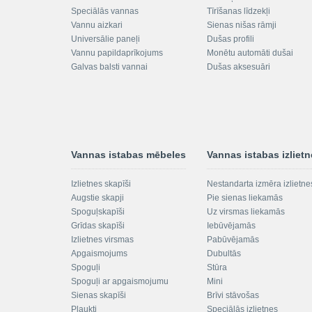
Speciālās vannas
Tīrīšanas līdzekļi
Vannu aizkari
Sienas nišas rāmji
Universālie paneļi
Dušas profili
Vannu papildaprīkojums
Monētu automāti dušai
Galvas balsti vannai
Dušas aksesuāri
Vannas istabas mēbeles
Vannas istabas izliet
Izlietnes skapīši
Nestandarta izmēra izlietne
Augstie skapji
Pie sienas liekamās
Spoguļskapīši
Uz virsmas liekamās
Grīdas skapīši
Iebūvējamās
Izlietnes virsmas
Pabūvējamās
Apgaismojums
Dubultās
Spoguļi
Stūra
Spoguļi ar apgaismojumu
Mini
Sienas skapīši
Brīvi stāvošas
Plaukti
Speciālās izlietnes