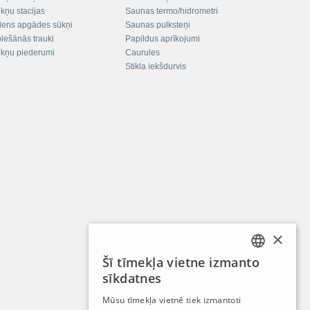
kņu stacijas
Saunas termo/hidrometri
ens apgādes sūkņi
Saunas pulksteņi
plešānās trauki
Papildus aprīkojumi
kņu piederumi
Caurules
Stikla iekšdurvis
×
Šī tīmekļa vietne izmanto
LATVIAN
sīkdatnes
RUSSIAN
Mūsu tīmekļa vietnē tiek izmantoti