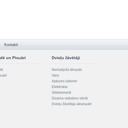
Kontakti
dē un Pisuāri
Dvieļu žāvētāji
dē
Nerūsējošs tērauds
suāri
Vara
Apkures ūdenim
Elektriskie
Sildelementi
Dizaina radiatoru vārsti
Dvieļu žāvētāja aksesuāri