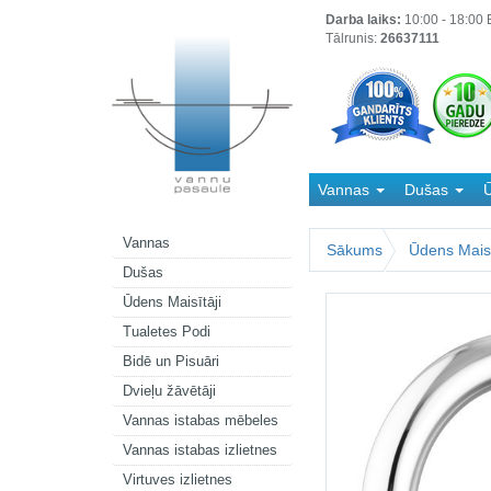
Darba laiks:
10:00 - 18:00 B
Tālrunis:
26637111
Vannas
Dušas
Ū
Kanalizācija
Vannas
Sākums
Ūdens Maisī
Dušas
Ūdens Maisītāji
Tualetes Podi
Bidē un Pisuāri
Dvieļu žāvētāji
Vannas istabas mēbeles
Vannas istabas izlietnes
Virtuves izlietnes