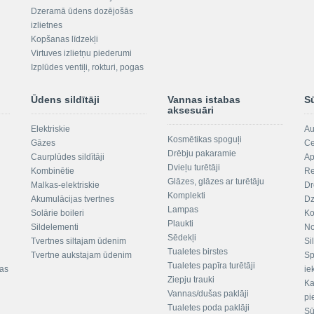
Dzeramā ūdens dozējošās
izlietnes
Kopšanas līdzekļi
Virtuves izlietņu piederumi
Izplūdes ventiļi, rokturi, pogas
Ūdens sildītāji
Vannas istabas
S
aksesuāri
Elektriskie
Au
Kosmētikas spoguļi
Gāzes
Ce
Drēbju pakaramie
Caurplūdes sildītāji
Ap
Dvieļu turētāji
Kombinētie
Re
Glāzes, glāzes ar turētāju
Malkas-elektriskie
Dr
Komplekti
Akumulācijas tvertnes
Dz
Lampas
Solārie boileri
Ko
Plaukti
Sildelementi
No
Sēdekļi
Tvertnes siltajam ūdenim
Si
Tualetes birstes
Tvertne aukstajam ūdenim
Sp
Tualetes papīra turētāji
tas
ie
Ziepju trauki
Ka
Vannas/dušas paklāji
pi
Tualetes poda paklāji
Sū