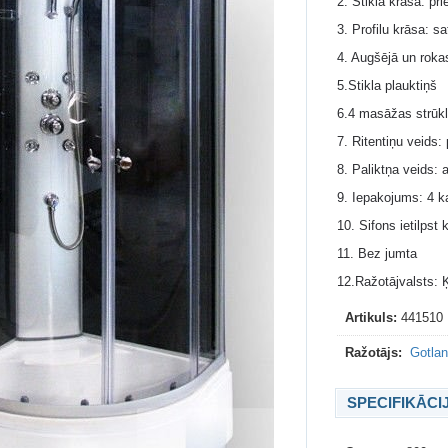
2. Stikla krāsa: pr
3. Profilu krāsa: s
4. Augšējā un rok
5.Stikla plauktiņš
6.4 masāžas strūk
7. Ritentiņu veids:
8. Paliktņa veids:
9. Iepakojums: 4 
10. Sifons ietilpst
11. Bez jumta
12.Ražotājvalsts: 
Artikuls:
441510
Ražotājs:
Gotlan
SPECIFIKĀCI