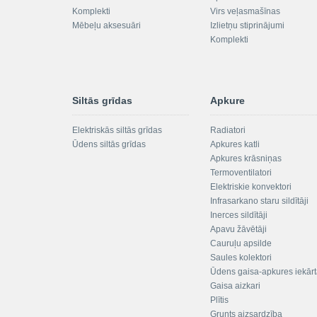
Komplekti
Virs veļasmašīnas
Mēbeļu aksesuāri
Izlietņu stiprinājumi
Komplekti
Siltās grīdas
Apkure
Elektriskās siltās grīdas
Radiatori
Ūdens siltās grīdas
Apkures katli
Apkures krāsniņas
Termoventilatori
Elektriskie konvektori
Infrasarkano staru sildītāji
Inerces sildītāji
Apavu žāvētāji
Cauruļu apsilde
Saules kolektori
Ūdens gaisa-apkures iekār
Gaisa aizkari
Plītis
Grunts aizsardzība