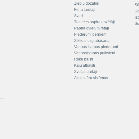
Ziepju dozatori
Sū
Fēna turētāji
Ūd
Svari
Iz
Tualetes papīra dozētāji
Sū
Papīra dvieļu turētāji
Piederumi bērniem
Sīklietu uzglabāšana
Vannas istabas piederumi
Vannasistabas pulksteņi
Roku balsti
Kāju atbalsti
Sveču turētāji
Aksesuāru sistēmas
s