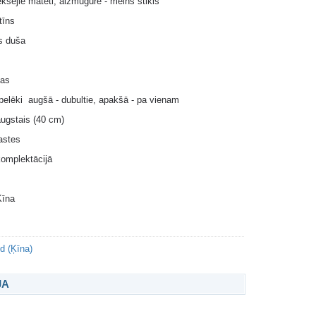
iekšējie matēti, aizmugurē - melns stikls
atīns
as duša
las
 pelēki augšā - dubultie, apakšā - pa vienam
 augstais (40 cm)
kastes
 komplektācijā
Ķīna
d (Ķīna)
JA