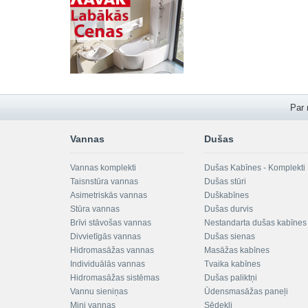
Par
Vannas
Dušas
Vannas komplekti
Dušas Kabīnes - Komplekti
Taisnstūra vannas
Dušas stūri
Asimetriskās vannas
Duškabīnes
Stūra vannas
Dušas durvis
Brīvi stāvošas vannas
Nestandarta dušas kabīnes
Divvietīgās vannas
Dušas sienas
Hidromasāžas vannas
Masāžas kabīnes
Individuālās vannas
Tvaika kabīnes
Hidromasāžas sistēmas
Dušas paliktņi
Vannu sieniņas
Ūdensmasāžas paneļi
Mini vannas
Sēdekļi