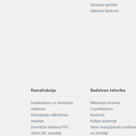
Spoguļu apsilde
Apkures šķidrumi
Kanalizācija
Sadzīves tehnika
Notekūdeņu un drenāžas
Mikroviļņu krāsnis
sistēmas
Cepeškrāsnis
Bioloģiskās attīrīšanas
Nosūcēji
iekārtas
Kafijas automāti
Drenāžas sistēma PVC
Veļas mazgājamās mašīna
Sifoni,WC pieslēgi
un žāvētāji