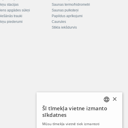
kņu stacijas
Saunas termo/hidrometri
ens apgādes sūkņi
Saunas pulksteņi
plešānās trauki
Papildus aprīkojumi
kņu piederumi
Caurules
Stikla iekšdurvis
×
Šī tīmekļa vietne izmanto
LATVIAN
sīkdatnes
RUSSIAN
Mūsu tīmekļa vietnē tiek izmantoti