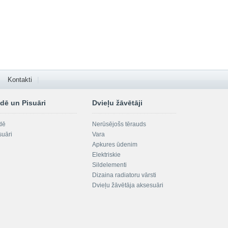
Kontakti
dē un Pisuāri
Dvieļu žāvētāji
dē
Nerūsējošs tērauds
suāri
Vara
Apkures ūdenim
Elektriskie
Sildelementi
Dizaina radiatoru vārsti
Dvieļu žāvētāja aksesuāri