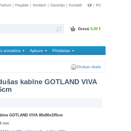
Padomi
Piegāde
Norēķini
Garantija
Kontakti
LV
RU
Grozā
0,00 €
as armatūra
Apkure
Pirtslietas
Drukas skats
dušas kabīne GOTLAND VIVA
5cm
abīne GOTLAND VIVA 80x80x195cm
: 4 mm