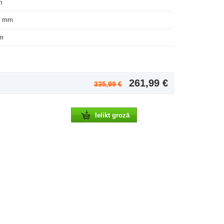
m
0 mm
m
261,99 €
335,99 €
Ielikt grozā