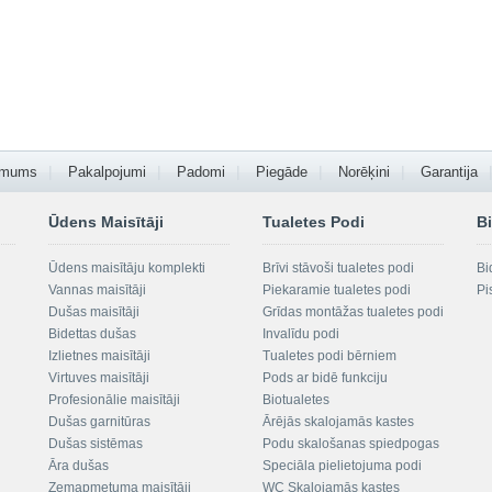
 mums
Pakalpojumi
Padomi
Piegāde
Norēķini
Garantija
Ūdens Maisītāji
Tualetes Podi
Bi
Ūdens maisītāju komplekti
Brīvi stāvoši tualetes podi
Bi
Vannas maisītāji
Piekaramie tualetes podi
Pi
Dušas maisītāji
Grīdas montāžas tualetes podi
Bidettas dušas
Invalīdu podi
Izlietnes maisītāji
Tualetes podi bērniem
Virtuves maisītāji
Pods ar bidē funkciju
Profesionālie maisītāji
Biotualetes
Dušas garnitūras
Ārējās skalojamās kastes
Dušas sistēmas
Podu skalošanas spiedpogas
Āra dušas
Speciāla pielietojuma podi
Zemapmetuma maisītāji
WC Skalojamās kastes