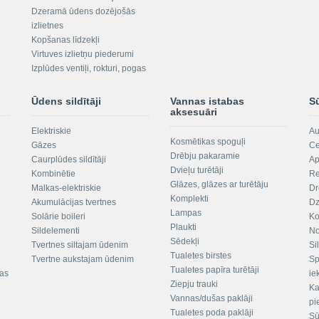
Dzeramā ūdens dozējošās
izlietnes
Kopšanas līdzekļi
Virtuves izlietņu piederumi
Izplūdes ventiļi, rokturi, pogas
Ūdens sildītāji
Vannas istabas
S
aksesuāri
Elektriskie
Au
Kosmētikas spoguļi
Gāzes
Ce
Drēbju pakaramie
Caurplūdes sildītāji
Ap
Dvieļu turētāji
Kombinētie
Re
Glāzes, glāzes ar turētāju
Malkas-elektriskie
Dr
Komplekti
Akumulācijas tvertnes
Dz
Lampas
Solārie boileri
Ko
Plaukti
Sildelementi
No
Sēdekļi
Tvertnes siltajam ūdenim
Si
Tualetes birstes
Tvertne aukstajam ūdenim
Sp
Tualetes papīra turētāji
tas
ie
Ziepju trauki
Ka
Vannas/dušas paklāji
pi
Tualetes poda paklāji
Sū