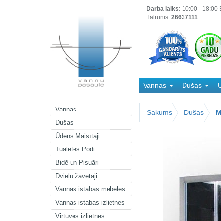
Darba laiks:
10:00 - 18:00 B
Tālrunis:
26637111
Vannas
Dušas
Ū
Kanalizācija
Vannas
Sākums
Dušas
M
Dušas
Ūdens Maisītāji
Tualetes Podi
Bidē un Pisuāri
Dvieļu žāvētāji
Vannas istabas mēbeles
Vannas istabas izlietnes
Virtuves izlietnes