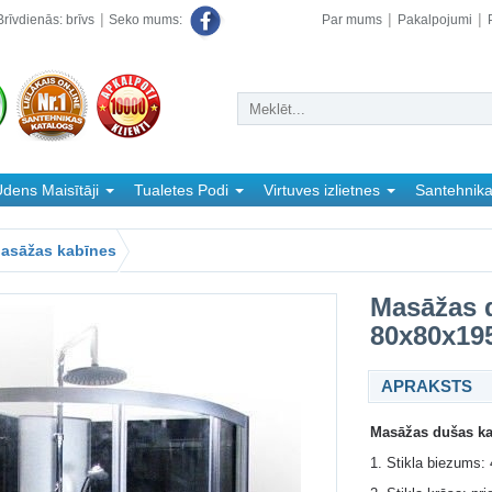
rīvdienās: brīvs
Par mums
Pakalpojumi
Seko mums:
dens Maisītāji
Tualetes Podi
Virtuves izlietnes
Santehnik
asāžas kabīnes
Masāžas 
80x80x19
APRAKSTS
Masāžas dušas k
1. Stikla biezums