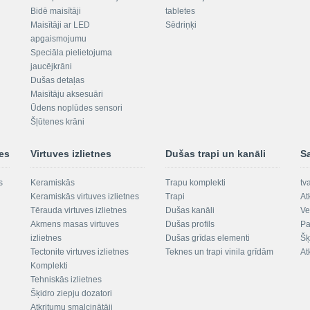
Bidē maisītāji
tabletes
Maisītāji ar LED
Sēdriņķi
apgaismojumu
Speciāla pielietojuma
jaucējkrāni
Dušas detaļas
Maisītāju aksesuāri
Ūdens noplūdes sensori
Šļūtenes krāni
nes
Virtuves izlietnes
Dušas trapi un kanāli
S
s
Keramiskās
Trapu komplekti
tv
Keramiskās virtuves izlietnes
Trapi
At
Tērauda virtuves izlietnes
Dušas kanāli
Ve
Akmens masas virtuves
Dušas profils
Pa
izlietnes
Dušas grīdas elementi
Šķ
Tectonite virtuves izlietnes
Teknes un trapi vinila grīdām
At
Komplekti
Tehniskās izlietnes
Šķidro ziepju dozatori
Atkritumu smalcinātāji