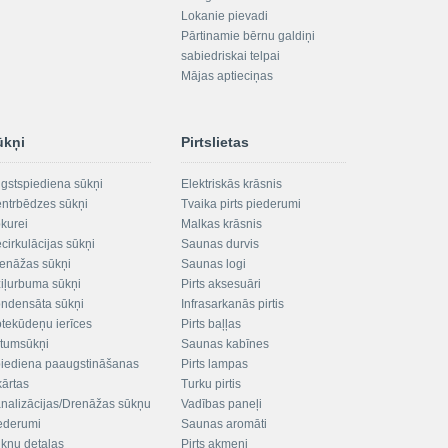
Lokanie pievadi
Pārtinamie bērnu galdiņi
sabiedriskai telpai
Mājas aptieciņas
ūkņi
Pirtslietas
gstspiediena sūkņi
Elektriskās krāsnis
ntrbēdzes sūkņi
Tvaika pirts piederumi
kurei
Malkas krāsnis
cirkulācijas sūkņi
Saunas durvis
enāžas sūkņi
Saunas logi
iļurbuma sūkņi
Pirts aksesuāri
ndensāta sūkņi
Infrasarkanās pirtis
tekūdeņu ierīces
Pirts baļļas
ltumsūkņi
Saunas kabīnes
iediena paaugstināšanas
Pirts lampas
kārtas
Turku pirtis
nalizācijas/Drenāžas sūkņu
Vadības paneļi
ederumi
Saunas aromāti
kņu detaļas
Pirts akmeņi