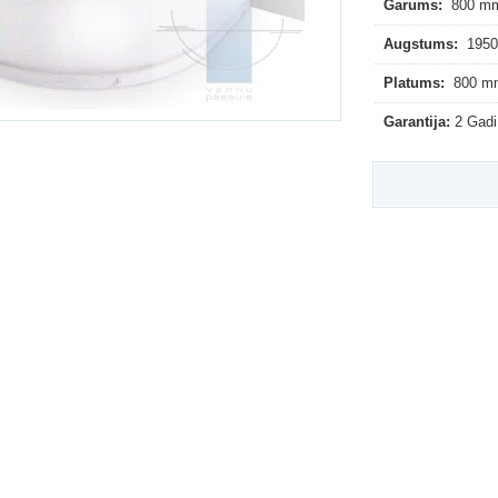
Garums:
800 m
Augstums:
195
Platums:
800 m
Garantija:
2 Gadi