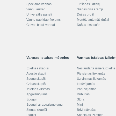
Speciālās vannas
Tīrīšanas līdzekļi
Vannu aizkari
Sienas nišas rāmji
Universālie paneļi
Dušas profili
Vannu papildaprīkojums
Monētu automāti dušai
Galvas balsti vannai
Dušas aksesuāri
Vannas istabas mēbeles
Vannas istabas izliet
Izlietnes skapīši
Nestandarta izmēra izlietne
Augstie skapji
Pie sienas liekamās
Spoguļskapīši
Uz virsmas liekamās
Grīdas skapīši
Iebūvējamās
Izlietnes virsmas
Pabūvējamās
Apgaismojums
Dubultās
Spoguļi
Stūra
Spoguļi ar apgaismojumu
Mini
Sienas skapīši
Brīvi stāvošas
Plaukti
Speciālās izlietnes