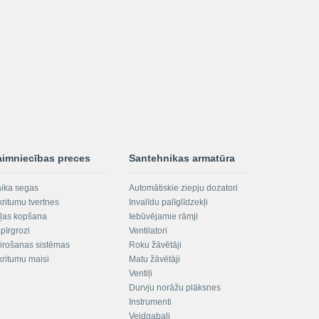
aimniecības preces
Santehnikas armatūra
aika segas
Automātiskie ziepju dozatori
kritumu tvertnes
Invalīdu palīglīdzekļi
ļas kopšana
Iebūvējamie rāmji
pīrgrozi
Ventilatori
irošanas sistēmas
Roku žāvētāji
kritumu maisi
Matu žāvētāji
Ventiļi
Durvju norāžu plāksnes
Instrumenti
Veidgabali