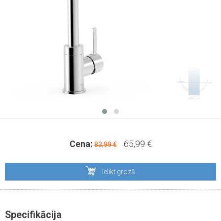
Cena:
65,99 €
83,99 €
Ielikt grozā
Specifikācija