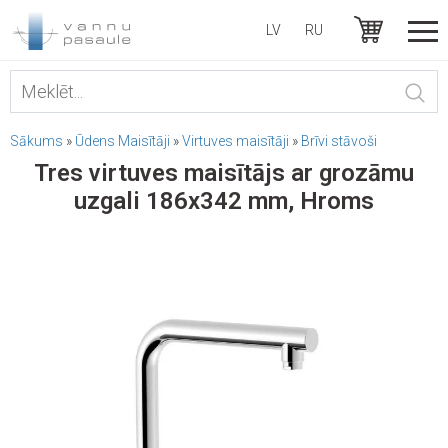
LV
RU
Sākums
»
Ūdens Maisītāji
»
Virtuves maisītāji
»
Brīvi stāvoši
Tres virtuves maisītājs ar grozāmu
uzgali 186x342 mm, Hroms