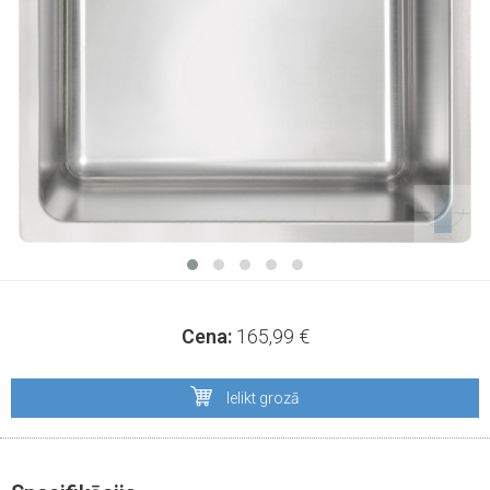
Cena:
165,99
€
Ielikt grozā