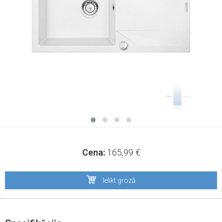
Cena:
165,99
€
Ielikt grozā