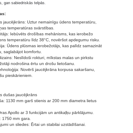
s, gan sabiedriskās telpās.
as:
is jaucējkrāns: Uztur nemainīgu ūdens temperatūru,
ņas temperatūras svārstības.
ētājs: Iebūvēts drošības mehānisms, kas ierobežo
ns temperatūru līdz 38°C, novēršot apdegumu risku.
ija: Ūdens plūsmas ierobežotājs, kas palīdz samazināt
, saglabājot komfortu.
zains: Neslīdoši rokturi, mīkstas malas un pirkstu
žotāji nodrošina ērtu un drošu lietošanu.
hnoloģija: Novērš jaucējkrāna korpusa sakaršanu,
šu pieskārieniem.
is dušas jaucējkrāns
ša: 1130 mm garš stienis ar 200 mm diametra lietus
as Apollo ar 3 funkcijām un antikaļķu pārklājumu.
: 1750 mm gara.
jumi un sliedes: Ērtai un stabilai uzstādīšanai.