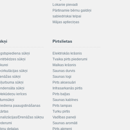
Lokanie pievadi
Pārtinamie bērnu galdiņi
sabiedriskai telpai
Mājas aptieciņas
ūkņi
Pirtslietas
gstspiediena sūkņi
Elektriskās krāsnis
ntrbēdzes sūkņi
Tvaika pirts piederumi
kurei
Malkas krāsnis
cirkulācijas sūkņi
Saunas durvis
enāžas sūkņi
Saunas logi
iļurbuma sūkņi
Pirts aksesuāri
ndensāta sūkņi
Infrasarkanās pirtis
tekūdeņu ierīces
Pirts baļļas
ltumsūkņi
Saunas kabīnes
iediena paaugstināšanas
Pirts lampas
kārtas
Turku pirtis
nalizācijas/Drenāžas sūkņu
Vadības paneļi
ederumi
Saunas aromāti
kņu detaļas
Pirts akmeņi