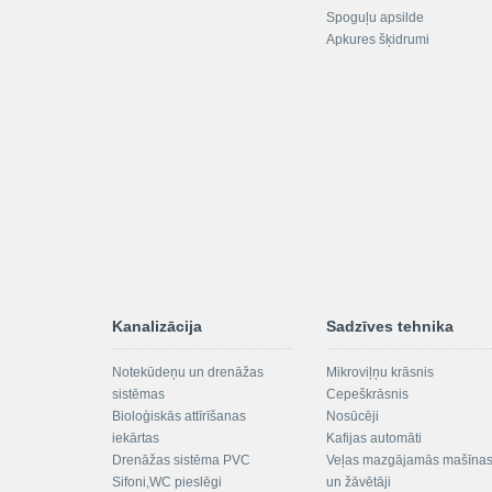
Spoguļu apsilde
Apkures šķidrumi
Kanalizācija
Sadzīves tehnika
Notekūdeņu un drenāžas
Mikroviļņu krāsnis
sistēmas
Cepeškrāsnis
Bioloģiskās attīrīšanas
Nosūcēji
iekārtas
Kafijas automāti
Drenāžas sistēma PVC
Veļas mazgājamās mašīna
Sifoni,WC pieslēgi
un žāvētāji