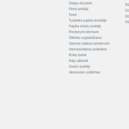
Ziepju dozatori
Sū
Fēna turētāji
Ūd
Svari
Iz
Tualetes papīra dozētāji
Sū
Papīra dvieļu turētāji
Piederumi bērniem
Sīklietu uzglabāšana
Vannas istabas piederumi
Vannasistabas pulksteņi
Roku balsti
Kāju atbalsti
Sveču turētāji
Aksesuāru sistēmas
s