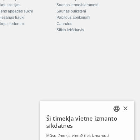
kņu stacijas
Saunas termo/hidrometri
ens apgādes sūkņi
Saunas pulksteņi
plešānās trauki
Papildus aprīkojumi
kņu piederumi
Caurules
Stikla iekšdurvis
×
Šī tīmekļa vietne izmanto
LATVIAN
sīkdatnes
RUSSIAN
Mūsu tīmekļa vietnē tiek izmantoti