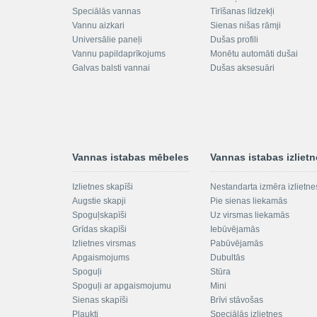
Speciālās vannas
Tīrīšanas līdzekļi
Vannu aizkari
Sienas nišas rāmji
Universālie paneļi
Dušas profili
Vannu papildaprīkojums
Monētu automāti dušai
Galvas balsti vannai
Dušas aksesuāri
Vannas istabas mēbeles
Vannas istabas izliet
Izlietnes skapīši
Nestandarta izmēra izlietne
Augstie skapji
Pie sienas liekamās
Spoguļskapīši
Uz virsmas liekamās
Grīdas skapīši
Iebūvējamās
Izlietnes virsmas
Pabūvējamās
Apgaismojums
Dubultās
Spoguļi
Stūra
Spoguļi ar apgaismojumu
Mini
Sienas skapīši
Brīvi stāvošas
Plaukti
Speciālās izlietnes