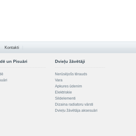
Kontakti
dē un Pisuāri
Dvieļu žāvētāji
dē
Nerūsējošs tērauds
suāri
Vara
Apkures ūdenim
Elektriskie
Sildelementi
Dizaina radiatoru vārsti
Dvieļu žāvētāja aksesuāri