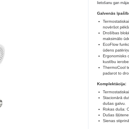
lietošanu gan māja
Galvenās īpašīb
Termostatiska
novēršot pēkš
Drošības bloķ
maksimālo ūde
EcoFlow funkc
ūdens patēriņu
Ergonomisks di
kustību ierobe
ThermoCool te
padarot to dro
Komplektācija:
Termostatiska
Stacionārā du
dušas galvu.
Rokas duša: Or
Dušas šļūtene
Sienas stiprinā