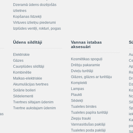
Dzeramā ūdens dozējošās
izlietnes
Kopšanas līdzekļi
Virtuves izlietņu piederumi
Izplūdes ventiļi, rokturi, pogas
Ūdens sildītāji
Vannas istabas
S
aksesuāri
Elektriskie
Au
Kosmētikas spoguļi
Gāzes
Ce
Drēbju pakaramie
Caurplūdes sildītāji
Ap
Dvieļu turētāji
Kombinētie
Re
Glāzes, glāzes ar turētāju
Malkas-elektriskie
Dr
Komplekti
Akumulācijas tvertnes
Dz
Lampas
Solārie boileri
Ko
Plaukti
Sildelementi
No
Sēdekļi
Tvertnes siltajam ūdenim
Si
Tualetes birstes
Tvertne aukstajam ūdenim
Sp
Tualetes papīra turētāji
tas
ie
Ziepju trauki
Ka
Vannas/dušas paklāji
pi
Tualetes poda paklāji
Sū