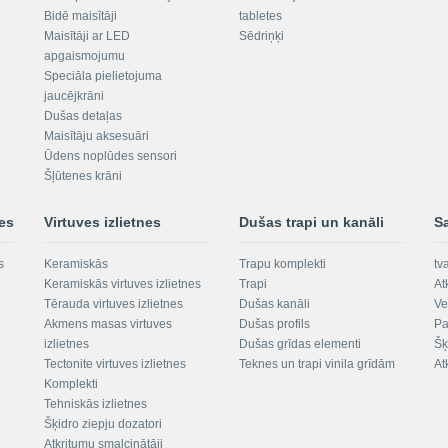
Bidē maisītāji
tabletes
Maisītāji ar LED
Sēdriņķi
apgaismojumu
Speciāla pielietojuma
jaucējkrāni
Dušas detaļas
Maisītāju aksesuāri
Ūdens noplūdes sensori
Šļūtenes krāni
nes
Virtuves izlietnes
Dušas trapi un kanāli
S
s
Keramiskās
Trapu komplekti
tv
Keramiskās virtuves izlietnes
Trapi
At
Tērauda virtuves izlietnes
Dušas kanāli
Ve
Akmens masas virtuves
Dušas profils
Pa
izlietnes
Dušas grīdas elementi
Šķ
Tectonite virtuves izlietnes
Teknes un trapi vinila grīdām
At
Komplekti
Tehniskās izlietnes
Šķidro ziepju dozatori
Atkritumu smalcinātāji