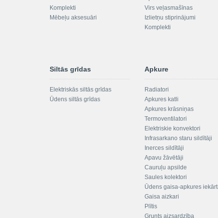
Komplekti
Virs veļasmašīnas
Mēbeļu aksesuāri
Izlietņu stiprinājumi
Komplekti
Siltās grīdas
Apkure
Elektriskās siltās grīdas
Radiatori
Ūdens siltās grīdas
Apkures katli
Apkures krāsniņas
Termoventilatori
Elektriskie konvektori
Infrasarkano staru sildītāji
Inerces sildītāji
Apavu žāvētāji
Cauruļu apsilde
Saules kolektori
Ūdens gaisa-apkures iekār
Gaisa aizkari
Plītis
Grunts aizsardzība