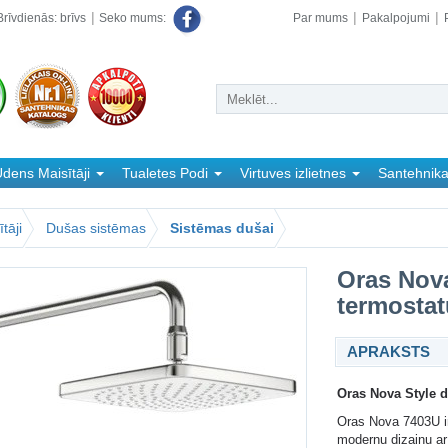
rīvdienās: brīvs
Par mums
Pakalpojumi
Seko mums:
dens Maisītāji
Tualetes Podi
Virtuves izlietnes
Santehnik
tāji
Dušas sistēmas
Sistēmas dušai
Oras Nova
termostat
APRAKSTS
Oras Nova Style 
Oras Nova 7403U ir
modernu dizainu ar 