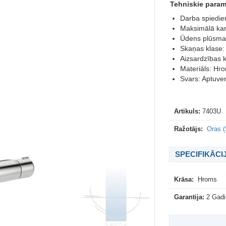
Tehniskie parame
Darba spiedie
Maksimālā kar
Ūdens plūsma 
Skaņas klase:
Aizsardzības k
Materiāls: Hr
Svars: Aptuven
Artikuls:
7403U
Ražotājs:
Oras (
SPECIFIKĀCI
Krāsa:
Hroms
Garantija:
2 Gadi