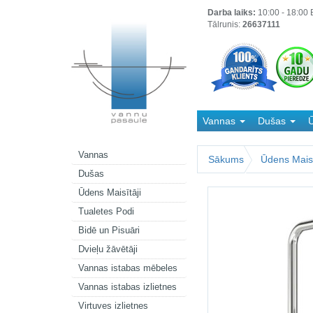
Darba laiks:
10:00 - 18:00 B
Tālrunis:
26637111
Vannas
Dušas
Ū
Kanalizācija
Vannas
Sākums
Ūdens Maisī
Dušas
Ūdens Maisītāji
Tualetes Podi
Bidē un Pisuāri
Dvieļu žāvētāji
Vannas istabas mēbeles
Vannas istabas izlietnes
Virtuves izlietnes