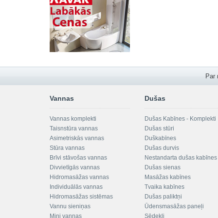
Par
Vannas
Dušas
Vannas komplekti
Dušas Kabīnes - Komplekti
Taisnstūra vannas
Dušas stūri
Asimetriskās vannas
Duškabīnes
Stūra vannas
Dušas durvis
Brīvi stāvošas vannas
Nestandarta dušas kabīnes
Divvietīgās vannas
Dušas sienas
Hidromasāžas vannas
Masāžas kabīnes
Individuālās vannas
Tvaika kabīnes
Hidromasāžas sistēmas
Dušas paliktņi
Vannu sieniņas
Ūdensmasāžas paneļi
Mini vannas
Sēdekļi