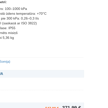
tri:
ns: 100–1000 kPa
stā ūdens temperatūra: +70°C
pie 300 kPa: 0,26–0,3 l/s
 I (saskaņā ar ISO 3822)
lase: IP55
omēts misiņš
i 5,36 kg
Somija)
JA
371,99 €