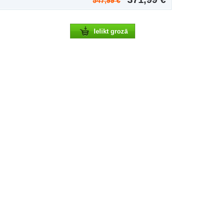
547,99 €
Ielikt grozā