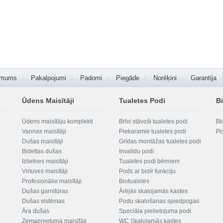
 mums
Pakalpojumi
Padomi
Piegāde
Norēķini
Garantija
Ūdens Maisītāji
Tualetes Podi
Bi
Ūdens maisītāju komplekti
Brīvi stāvoši tualetes podi
Bi
Vannas maisītāji
Piekaramie tualetes podi
Pi
Dušas maisītāji
Grīdas montāžas tualetes podi
Bidettas dušas
Invalīdu podi
Izlietnes maisītāji
Tualetes podi bērniem
Virtuves maisītāji
Pods ar bidē funkciju
Profesionālie maisītāji
Biotualetes
Dušas garnitūras
Ārējās skalojamās kastes
Dušas sistēmas
Podu skalošanas spiedpogas
Āra dušas
Speciāla pielietojuma podi
Zemapmetuma maisītāji
WC Skalojamās kastes