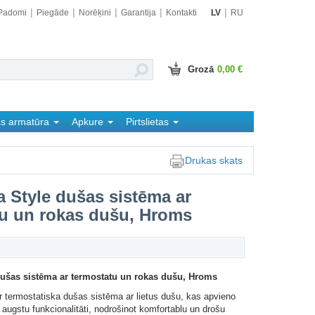
Padomi
Piegāde
Norēķini
Garantija
Kontakti
LV
RU
Grozā
0,00 €
as armatūra
Apkure
Pirtslietas
Drukas skats
 Style dušas sistēma ar
u un rokas dušu, Hroms
dušas sistēma ar termostatu un rokas dušu, Hroms
 termostatiska dušas sistēma ar lietus dušu, kas apvieno
augstu funkcionalitāti, nodrošinot komfortablu un drošu