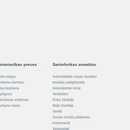
aimniecības preces
Santehnikas armatūra
aika segas
Automātiskie ziepju dozatori
kritumu tvertnes
Invalīdu palīglīdzekļi
ļas kopšana
Iebūvējamie rāmji
pīrgrozi
Ventilatori
irošanas sistēmas
Roku žāvētāji
kritumu maisi
Matu žāvētāji
Ventiļi
Durvju norāžu plāksnes
Instrumenti
Veidgabali