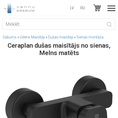
LV
RU
Sākums
»
Ūdens Maisītāji
»
Dušas maisītāji
»
Sienas montāža
Ceraplan dušas maisītājs no sienas,
Melns matēts