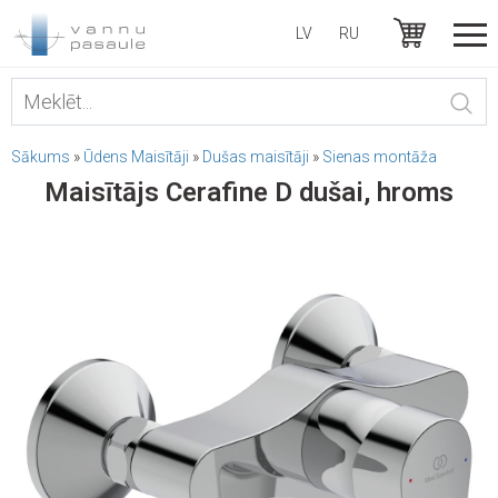
LV
RU
Sākums
»
Ūdens Maisītāji
»
Dušas maisītāji
»
Sienas montāža
Maisītājs Cerafine D dušai, hroms