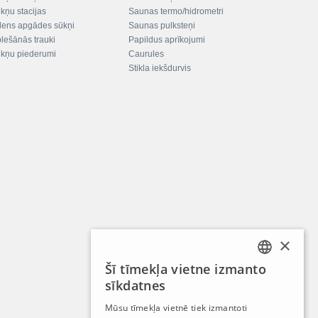
kņu stacijas
Saunas termo/hidrometri
ens apgādes sūkņi
Saunas pulksteņi
plešānās trauki
Papildus aprīkojumi
kņu piederumi
Caurules
Stikla iekšdurvis
×
Šī tīmekļa vietne izmanto
LATVIAN
sīkdatnes
RUSSIAN
Mūsu tīmekļa vietnē tiek izmantoti