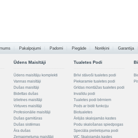
 mums
Pakalpojumi
Padomi
Piegāde
Norēķini
Garantija
Ūdens Maisītāji
Tualetes Podi
Bi
Ūdens maisītāju komplekti
Brīvi stāvoši tualetes podi
Bi
Vannas maisītāji
Piekaramie tualetes podi
Pi
Dušas maisītāji
Grīdas montāžas tualetes podi
Bidettas dušas
Invalīdu podi
Izlietnes maisītāji
Tualetes podi bērniem
Virtuves maisītāji
Pods ar bidē funkciju
Profesionālie maisītāji
Biotualetes
Dušas garnitūras
Ārējās skalojamās kastes
Dušas sistēmas
Podu skalošanas spiedpogas
Āra dušas
Speciāla pielietojuma podi
Zemapmetuma maisītāji
WC Skalojamās kastes