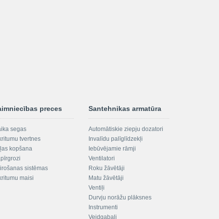
aimniecības preces
Santehnikas armatūra
aika segas
Automātiskie ziepju dozatori
kritumu tvertnes
Invalīdu palīglīdzekļi
ļas kopšana
Iebūvējamie rāmji
pīrgrozi
Ventilatori
irošanas sistēmas
Roku žāvētāji
kritumu maisi
Matu žāvētāji
Ventiļi
Durvju norāžu plāksnes
Instrumenti
Veidgabali