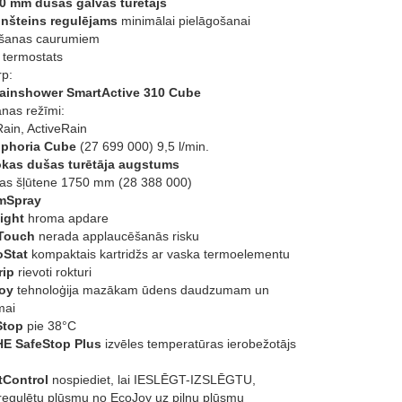
0 mm dušas galvas turētājs
onšteins regulējams
minimālai pielāgošanai
bšanas caurumiem
termostats
rp:
ainshower SmartActive 310 Cube
nas režīmi:
in, ActiveRain
phoria Cube
(27 699 000) 9,5 l/min.
okas dušas turētāja augstums
s šļūtene 1750 mm (28 388 000)
mSpray
ight
hroma apdare
Touch
nerada applaucēšanās risku
Stat
kompaktais kartridžs ar vaska termoelementu
ip
rievoti rokturi
oy
tehnoloģija mazākam ūdens daudzumam un
mai
Stop
pie 38°C
E SafeStop Plus
izvēles temperatūras ierobežotājs
Control
nospiediet, lai IESLĒGT-IZSLĒGTU,
i regulētu plūsmu no EcoJoy uz pilnu plūsmu