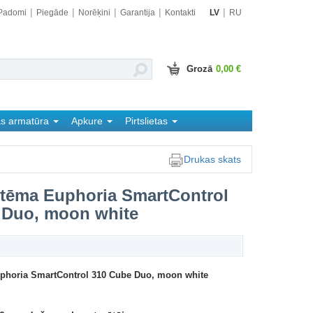
Padomi
Piegāde
Norēķini
Garantija
Kontakti
LV
RU
Grozā
0,00 €
as armatūra
Apkure
Pirtslietas
Drukas skats
stēma Euphoria SmartControl
 Duo, moon white
phoria SmartControl 310 Cube Duo, moon white​​