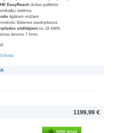
HE EasyReach
dušas paliktnis
retkaļķu sistēma
uide
ilgākam mūžam
i novērstu šļūtenes savērpšanos
rplūdes sildītājiem
no 18 kW/h
smas ātrums 7 l/min.
S0
(Vācija)
JA
1199,99 €
Ielikt grozā