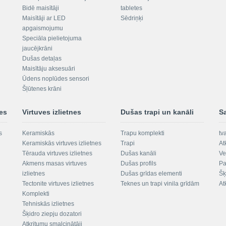
Bidē maisītāji
tabletes
Maisītāji ar LED
Sēdriņķi
apgaismojumu
Speciāla pielietojuma
jaucējkrāni
Dušas detaļas
Maisītāju aksesuāri
Ūdens noplūdes sensori
Šļūtenes krāni
nes
Virtuves izlietnes
Dušas trapi un kanāli
S
s
Keramiskās
Trapu komplekti
tv
Keramiskās virtuves izlietnes
Trapi
At
Tērauda virtuves izlietnes
Dušas kanāli
Ve
Akmens masas virtuves
Dušas profils
Pa
izlietnes
Dušas grīdas elementi
Šķ
Tectonite virtuves izlietnes
Teknes un trapi vinila grīdām
At
Komplekti
Tehniskās izlietnes
Šķidro ziepju dozatori
Atkritumu smalcinātāji