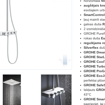
horizontāla
45
augšējais kr
esošajiem ur
SmartControl
ļauj mainīt sta
galvas duša
R
2 izsmidzināša
GROHE PureRa
rokas duša
Eu
regulējams r
Silverflex
duša
GROHE Drea
GROHE StarL
GROHE Cool
GROHE Turbo
GROHE ProGr
GROHE EcoJ
perfektai plūs
GROHE Safe
Iekļauts
GROH
43°C
GROHE Smart
pagrieziet, la