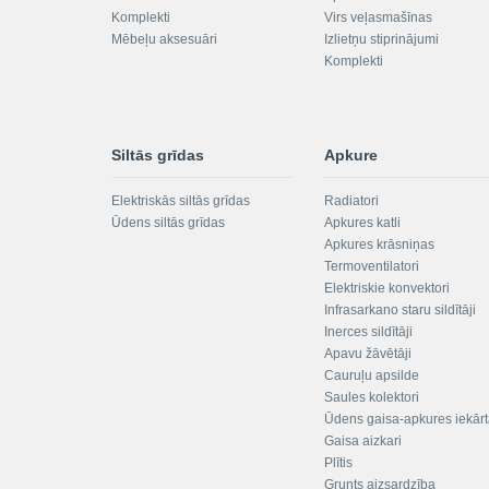
Komplekti
Virs veļasmašīnas
Mēbeļu aksesuāri
Izlietņu stiprinājumi
Komplekti
Siltās grīdas
Apkure
Elektriskās siltās grīdas
Radiatori
Ūdens siltās grīdas
Apkures katli
Apkures krāsniņas
Termoventilatori
Elektriskie konvektori
Infrasarkano staru sildītāji
Inerces sildītāji
Apavu žāvētāji
Cauruļu apsilde
Saules kolektori
Ūdens gaisa-apkures iekār
Gaisa aizkari
Plītis
Grunts aizsardzība