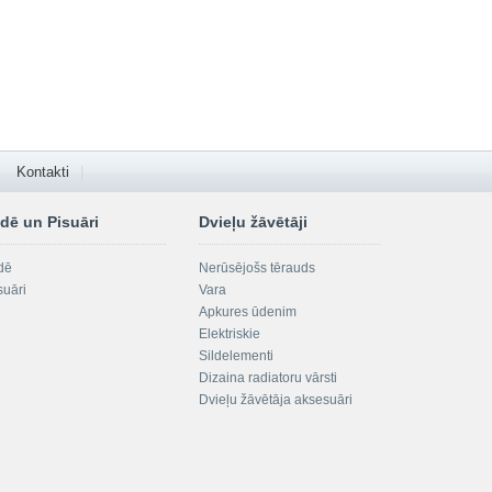
Kontakti
dē un Pisuāri
Dvieļu žāvētāji
dē
Nerūsējošs tērauds
suāri
Vara
Apkures ūdenim
Elektriskie
Sildelementi
Dizaina radiatoru vārsti
Dvieļu žāvētāja aksesuāri