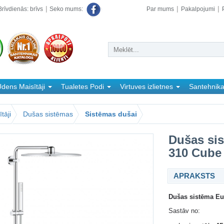
rīvdienās: brīvs
Par mums
Pakalpojumi
Seko mums:
dens Maisītāji
Tualetes Podi
Virtuves izlietnes
Santehnik
tāji
Dušas sistēmas
Sistēmas dušai
Dušas si
310 Cube
APRAKSTS
Dušas sistēma Eu
Sastāv no: