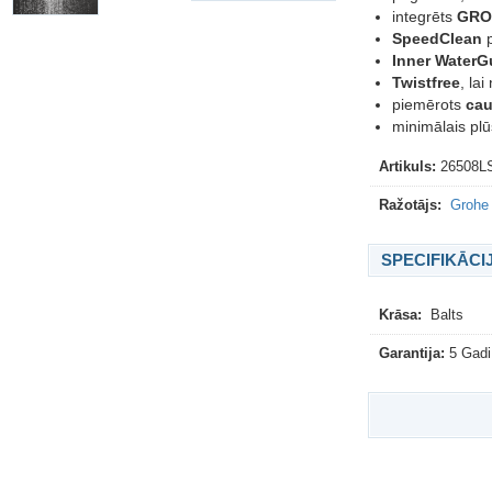
integrēts
GRO
SpeedClean
p
Inner WaterG
Twistfree
, la
piemērots
cau
minimālais plū
Artikuls:
26508L
Ražotājs:
Grohe 
SPECIFIKĀCI
Krāsa:
Balts
Garantija:
5 Gadi