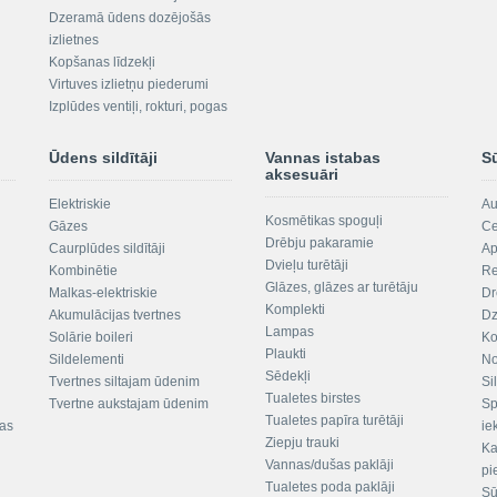
Dzeramā ūdens dozējošās
izlietnes
Kopšanas līdzekļi
Virtuves izlietņu piederumi
Izplūdes ventiļi, rokturi, pogas
Ūdens sildītāji
Vannas istabas
S
aksesuāri
Elektriskie
Au
Kosmētikas spoguļi
Gāzes
Ce
Drēbju pakaramie
Caurplūdes sildītāji
Ap
Dvieļu turētāji
Kombinētie
Re
Glāzes, glāzes ar turētāju
Malkas-elektriskie
Dr
Komplekti
Akumulācijas tvertnes
Dz
Lampas
Solārie boileri
Ko
Plaukti
Sildelementi
No
Sēdekļi
Tvertnes siltajam ūdenim
Si
Tualetes birstes
Tvertne aukstajam ūdenim
Sp
Tualetes papīra turētāji
tas
ie
Ziepju trauki
Ka
Vannas/dušas paklāji
pi
Tualetes poda paklāji
Sū