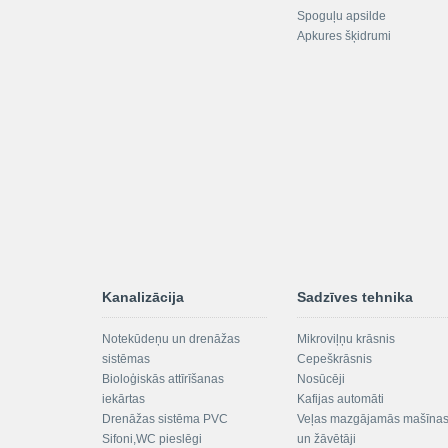
Spoguļu apsilde
Apkures šķidrumi
Kanalizācija
Sadzīves tehnika
Notekūdeņu un drenāžas
Mikroviļņu krāsnis
sistēmas
Cepeškrāsnis
Bioloģiskās attīrīšanas
Nosūcēji
iekārtas
Kafijas automāti
Drenāžas sistēma PVC
Veļas mazgājamās mašīna
Sifoni,WC pieslēgi
un žāvētāji