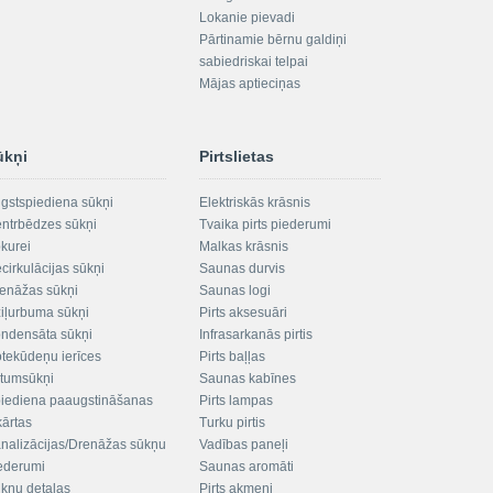
Lokanie pievadi
Pārtinamie bērnu galdiņi
sabiedriskai telpai
Mājas aptieciņas
ūkņi
Pirtslietas
gstspiediena sūkņi
Elektriskās krāsnis
ntrbēdzes sūkņi
Tvaika pirts piederumi
kurei
Malkas krāsnis
cirkulācijas sūkņi
Saunas durvis
enāžas sūkņi
Saunas logi
iļurbuma sūkņi
Pirts aksesuāri
ndensāta sūkņi
Infrasarkanās pirtis
tekūdeņu ierīces
Pirts baļļas
ltumsūkņi
Saunas kabīnes
iediena paaugstināšanas
Pirts lampas
kārtas
Turku pirtis
nalizācijas/Drenāžas sūkņu
Vadības paneļi
ederumi
Saunas aromāti
kņu detaļas
Pirts akmeņi