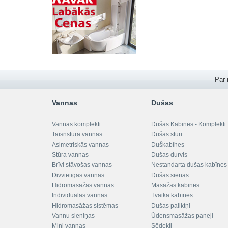
Par
Vannas
Dušas
Vannas komplekti
Dušas Kabīnes - Komplekti
Taisnstūra vannas
Dušas stūri
Asimetriskās vannas
Duškabīnes
Stūra vannas
Dušas durvis
Brīvi stāvošas vannas
Nestandarta dušas kabīnes
Divvietīgās vannas
Dušas sienas
Hidromasāžas vannas
Masāžas kabīnes
Individuālās vannas
Tvaika kabīnes
Hidromasāžas sistēmas
Dušas paliktņi
Vannu sieniņas
Ūdensmasāžas paneļi
Mini vannas
Sēdekļi