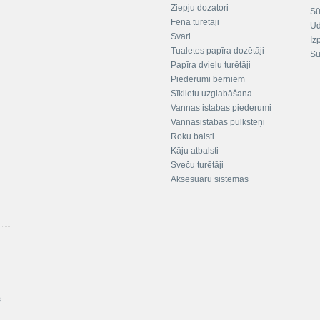
Ziepju dozatori
Sū
Fēna turētāji
Ūd
Svari
Iz
Tualetes papīra dozētāji
Sū
Papīra dvieļu turētāji
Piederumi bērniem
Sīklietu uzglabāšana
Vannas istabas piederumi
Vannasistabas pulksteņi
Roku balsti
Kāju atbalsti
Sveču turētāji
Aksesuāru sistēmas
s