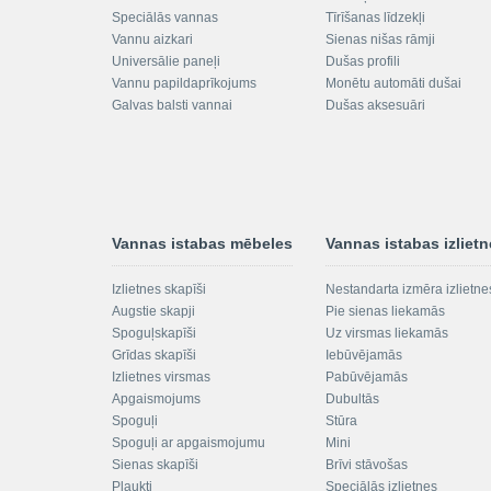
Speciālās vannas
Tīrīšanas līdzekļi
Vannu aizkari
Sienas nišas rāmji
Universālie paneļi
Dušas profili
Vannu papildaprīkojums
Monētu automāti dušai
Galvas balsti vannai
Dušas aksesuāri
Vannas istabas mēbeles
Vannas istabas izliet
Izlietnes skapīši
Nestandarta izmēra izlietne
Augstie skapji
Pie sienas liekamās
Spoguļskapīši
Uz virsmas liekamās
Grīdas skapīši
Iebūvējamās
Izlietnes virsmas
Pabūvējamās
Apgaismojums
Dubultās
Spoguļi
Stūra
Spoguļi ar apgaismojumu
Mini
Sienas skapīši
Brīvi stāvošas
Plaukti
Speciālās izlietnes