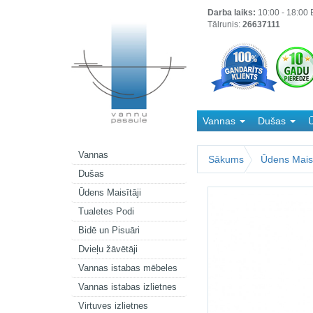
Darba laiks:
10:00 - 18:00 B
Tālrunis:
26637111
Vannas
Dušas
Ū
Kanalizācija
Vannas
Sākums
Ūdens Maisī
Dušas
Ūdens Maisītāji
Tualetes Podi
Bidē un Pisuāri
Dvieļu žāvētāji
Vannas istabas mēbeles
Vannas istabas izlietnes
Virtuves izlietnes