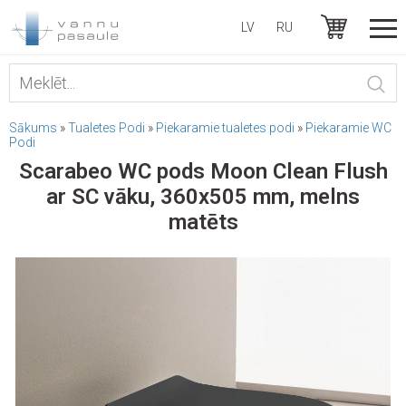
LV
RU
Sākums
»
Tualetes Podi
»
Piekaramie tualetes podi
»
Piekaramie WC
Podi
Scarabeo WC pods Moon Clean Flush
ar SC vāku, 360x505 mm, melns
matēts