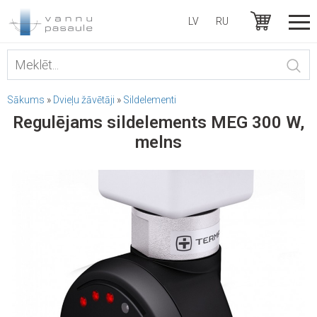
LV
RU
Sākums
»
Dvieļu žāvētāji
»
Sildelementi
Regulējams sildelements MEG 300 W,
melns