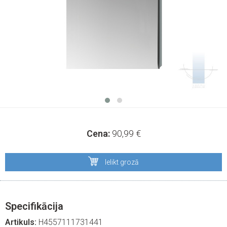
Cena:
90,99
€
Ielikt grozā
Specifikācija
Artikuls:
H4557111731441