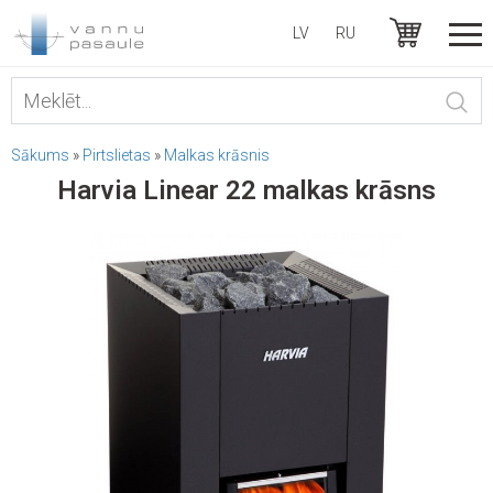
LV
RU
Sākums
»
Pirtslietas
»
Malkas krāsnis
Harvia Linear 22 malkas krāsns