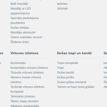
Bidē maisītāji
tabletes
Maisītāji ar LED
Sēdriņķi
apgaismojumu
Speciāla pielietojuma
jaucējkrāni
Dušas detaļas
Maisītāju aksesuāri
Ūdens noplūdes sensori
Šļūtenes krāni
nes
Virtuves izlietnes
Dušas trapi un kanāli
S
s
Keramiskās
Trapu komplekti
tv
Keramiskās virtuves izlietnes
Trapi
At
Tērauda virtuves izlietnes
Dušas kanāli
Ve
Akmens masas virtuves
Dušas profils
Pa
izlietnes
Dušas grīdas elementi
Šķ
Tectonite virtuves izlietnes
Teknes un trapi vinila grīdām
At
Komplekti
Tehniskās izlietnes
Šķidro ziepju dozatori
Atkritumu smalcinātāji