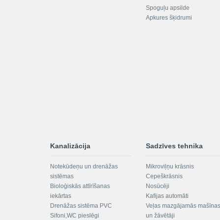
Spoguļu apsilde
Apkures šķidrumi
Kanalizācija
Sadzīves tehnika
Notekūdeņu un drenāžas
Mikroviļņu krāsnis
sistēmas
Cepeškrāsnis
Bioloģiskās attīrīšanas
Nosūcēji
iekārtas
Kafijas automāti
Drenāžas sistēma PVC
Veļas mazgājamās mašīna
Sifoni,WC pieslēgi
un žāvētāji