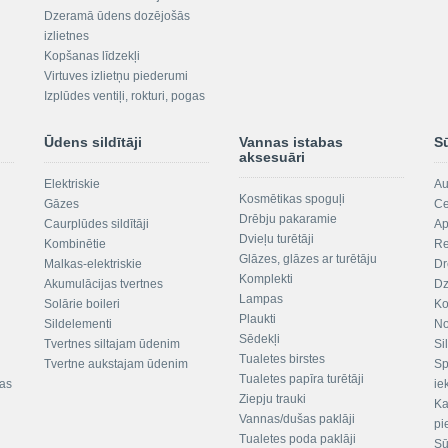
Dzeramā ūdens dozējošās
izlietnes
Kopšanas līdzekļi
Virtuves izlietņu piederumi
Izplūdes ventiļi, rokturi, pogas
Ūdens sildītāji
Vannas istabas
S
aksesuāri
Elektriskie
Au
Kosmētikas spoguļi
Gāzes
Ce
Drēbju pakaramie
Caurplūdes sildītāji
Ap
Dvieļu turētāji
Kombinētie
Re
Glāzes, glāzes ar turētāju
Malkas-elektriskie
Dr
Komplekti
Akumulācijas tvertnes
Dz
Lampas
Solārie boileri
Ko
Plaukti
Sildelementi
No
Sēdekļi
Tvertnes siltajam ūdenim
Si
Tualetes birstes
Tvertne aukstajam ūdenim
Sp
Tualetes papīra turētāji
tas
ie
Ziepju trauki
Ka
Vannas/dušas paklāji
pi
Tualetes poda paklāji
Sū