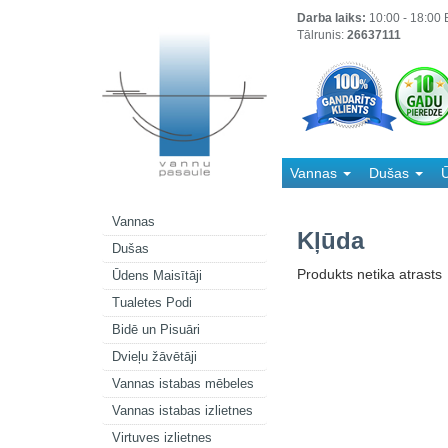
Darba laiks:
10:00 - 18:00 B
Tālrunis:
26637111
Vannas
Dušas
Ū
Kanalizācija
Vannas
Kļūda
Dušas
Produkts netika atrasts
Ūdens Maisītāji
Tualetes Podi
Bidē un Pisuāri
Dvieļu žāvētāji
Vannas istabas mēbeles
Vannas istabas izlietnes
Virtuves izlietnes