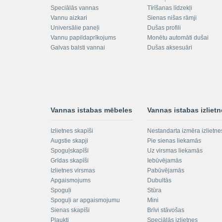
Speciālās vannas
Tīrīšanas līdzekļi
Vannu aizkari
Sienas nišas rāmji
Universālie paneļi
Dušas profili
Vannu papildaprīkojums
Monētu automāti dušai
Galvas balsti vannai
Dušas aksesuāri
Vannas istabas mēbeles
Vannas istabas izliet
Izlietnes skapīši
Nestandarta izmēra izlietne
Augstie skapji
Pie sienas liekamās
Spoguļskapīši
Uz virsmas liekamās
Grīdas skapīši
Iebūvējamās
Izlietnes virsmas
Pabūvējamās
Apgaismojums
Dubultās
Spoguļi
Stūra
Spoguļi ar apgaismojumu
Mini
Sienas skapīši
Brīvi stāvošas
Plaukti
Speciālās izlietnes