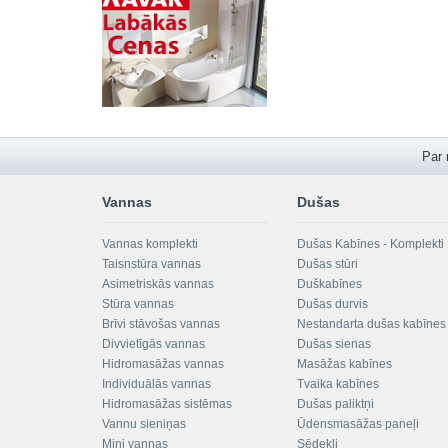
Par
Vannas
Dušas
Vannas komplekti
Dušas Kabīnes - Komplekti
Taisnstūra vannas
Dušas stūri
Asimetriskās vannas
Duškabīnes
Stūra vannas
Dušas durvis
Brīvi stāvošas vannas
Nestandarta dušas kabīnes
Divvietīgās vannas
Dušas sienas
Hidromasāžas vannas
Masāžas kabīnes
Individuālās vannas
Tvaika kabīnes
Hidromasāžas sistēmas
Dušas paliktņi
Vannu sieniņas
Ūdensmasāžas paneļi
Mini vannas
Sēdekļi