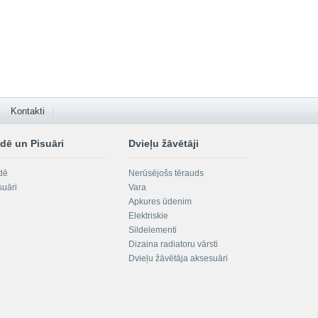
Kontakti
dē un Pisuāri
Dvieļu žāvētāji
dē
Nerūsējošs tērauds
suāri
Vara
Apkures ūdenim
Elektriskie
Sildelementi
Dizaina radiatoru vārsti
Dvieļu žāvētāja aksesuāri