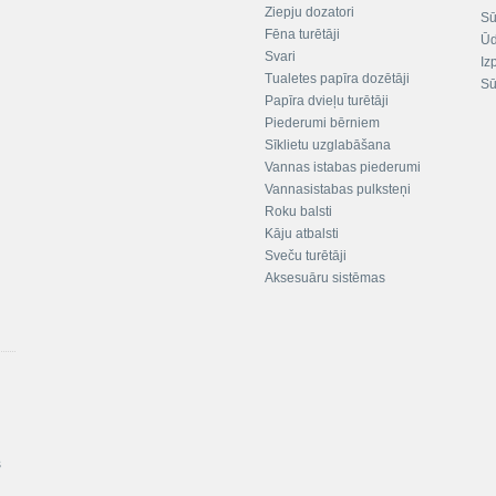
Ziepju dozatori
Sū
Fēna turētāji
Ūd
Svari
Iz
Tualetes papīra dozētāji
Sū
Papīra dvieļu turētāji
Piederumi bērniem
Sīklietu uzglabāšana
Vannas istabas piederumi
Vannasistabas pulksteņi
Roku balsti
Kāju atbalsti
Sveču turētāji
Aksesuāru sistēmas
s