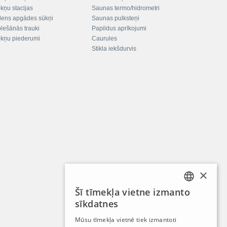
kņu stacijas
Saunas termo/hidrometri
ens apgādes sūkņi
Saunas pulksteņi
plešānās trauki
Papildus aprīkojumi
kņu piederumi
Caurules
Stikla iekšdurvis
×
Šī tīmekļa vietne izmanto
LATVIAN
sīkdatnes
RUSSIAN
Mūsu tīmekļa vietnē tiek izmantoti