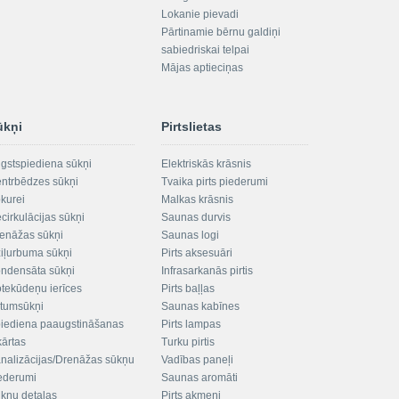
Lokanie pievadi
Pārtinamie bērnu galdiņi
sabiedriskai telpai
Mājas aptieciņas
ūkņi
Pirtslietas
gstspiediena sūkņi
Elektriskās krāsnis
ntrbēdzes sūkņi
Tvaika pirts piederumi
kurei
Malkas krāsnis
cirkulācijas sūkņi
Saunas durvis
enāžas sūkņi
Saunas logi
iļurbuma sūkņi
Pirts aksesuāri
ndensāta sūkņi
Infrasarkanās pirtis
tekūdeņu ierīces
Pirts baļļas
ltumsūkņi
Saunas kabīnes
iediena paaugstināšanas
Pirts lampas
kārtas
Turku pirtis
nalizācijas/Drenāžas sūkņu
Vadības paneļi
ederumi
Saunas aromāti
kņu detaļas
Pirts akmeņi