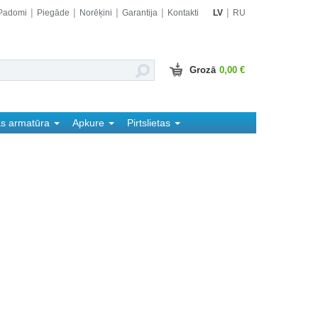
Padomi
Piegāde
Norēķini
Garantija
Kontakti
LV
RU
Grozā
0,00 €
as armatūra
Apkure
Pirtslietas