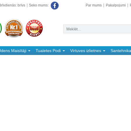
rīvdienās: brīvs
Par mums
Pakalpojumi
Seko mums:
dens Maisītāji
Tualetes Podi
Virtuves izlietnes
Santehnik