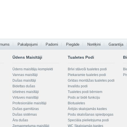
 mums
Pakalpojumi
Padomi
Piegāde
Norēķini
Garantija
Ūdens Maisītāji
Tualetes Podi
Bi
Ūdens maisītāju komplekti
Brīvi stāvoši tualetes podi
Bi
Vannas maisītāji
Piekaramie tualetes podi
Pi
Dušas maisītāji
Grīdas montāžas tualetes podi
Bidettas dušas
Invalīdu podi
Izlietnes maisītāji
Tualetes podi bērniem
Virtuves maisītāji
Pods ar bidē funkciju
Profesionālie maisītāji
Biotualetes
Dušas garnitūras
Ārējās skalojamās kastes
Dušas sistēmas
Podu skalošanas spiedpogas
Āra dušas
Speciāla pielietojuma podi
Zemapmetuma maisītāji
WC Skalojamās kastes