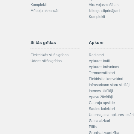
Komplekti
Virs veļasmašīnas
Mēbeļu aksesuāri
Izlietņu stiprinājumi
Komplekti
Siltās grīdas
Apkure
Elektriskās siltās grīdas
Radiatori
Ūdens siltās grīdas
Apkures katli
Apkures krāsniņas
Termoventilatori
Elektriskie konvektori
Infrasarkano staru sildītāji
Inerces sildītāji
Apavu žāvētāji
Cauruļu apsilde
Saules kolektori
Ūdens gaisa-apkures iekār
Gaisa aizkari
Plītis
Grunts aizsardzība