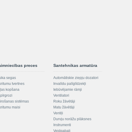
aimniecības preces
Santehnikas armatūra
aika segas
Automātiskie ziepju dozatori
kritumu tvertnes
Invalīdu palīglīdzekļi
ļas kopšana
Iebūvējamie rāmji
pīrgrozi
Ventilatori
irošanas sistēmas
Roku žāvētāji
kritumu maisi
Matu žāvētāji
Ventiļi
Durvju norāžu plāksnes
Instrumenti
Veidgabali