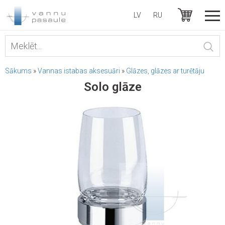
LV
RU
Sākums
»
Vannas istabas aksesuāri
»
Glāzes, glāzes ar turētāju
Solo glāze