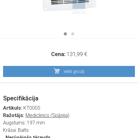
Cena:
131,99
€
Ielikt grozā
Specifikācija
Artikuls:
KT0005
Ražotājs:
Mediclinics (Spānija)
Augstums:
197 mm
Krāsa:
Balts
, Nerūsējošs tērauds