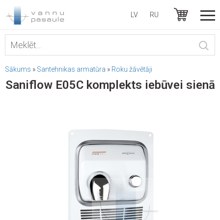
LV
RU
Sākums
»
Santehnikas armatūra
»
Roku žāvētāji
Saniflow E05C komplekts iebūvei sienā